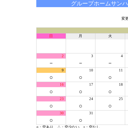
グループホームサンハ
変
日
月
火
2
3
4
－
－
－
9
10
11
○
○
○
16
17
18
○
○
○
23
24
25
○
○
○
30
31
○
○
○：空あり △：空少ない ×：空なし